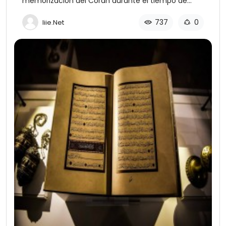
memorización del Corán durante el tiempo de
Muhámmad, la paz y las bendiciones de Dios sean
con él, y su memorización hoy por millones de
737
0
Iiie.net
musulmanes.