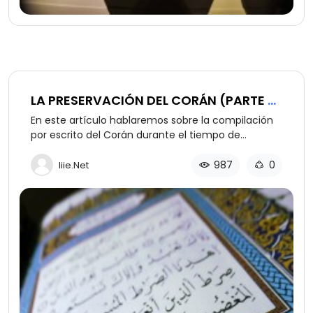
LA PRESERVACIÓN DEL CORÁN (PARTE 2
DE 2): EL CORÁN ESCRITO
En este artículo hablaremos sobre la compilación
por escrito del Corán durante el tiempo de
Muhámmad y su preservación hasta nuestros días.
987
0
Iiie.net