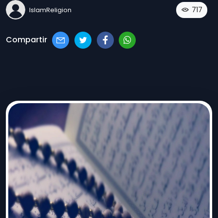
717
IslamReligion
Compartir